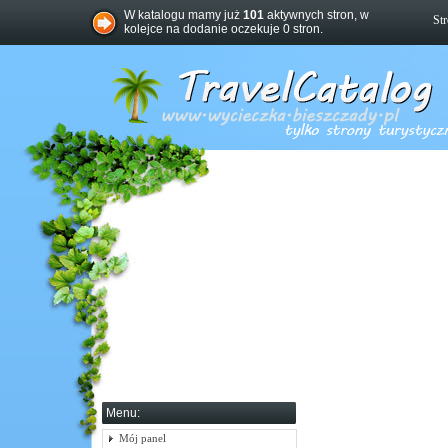
W katalogu mamy już
101
aktywnych stron, w
St
kolejce na dodanie oczekuje 0 stron.
Menu:
Mój panel