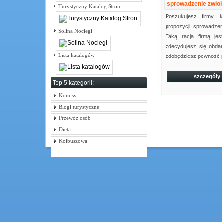
sprowadzenie zwłok
Turystyczny Katalog Stron
Poszukujesz firmy, 
propozycji sprowadzen
Solina Noclegi
Taką racja firmą jest
zdecydujesz się obda
Lista katalogów
zdobędziesz pewność p
szczegóły
Top 5 kategorii:
Komisy
Blogi turystyczne
Przewóz osób
Dieta
Kolbuszowa