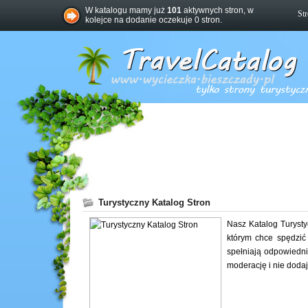
W katalogu mamy już
101
aktywnych stron, w
St
kolejce na dodanie oczekuje 0 stron.
Turystyczny Katalog Stron
Nasz Katalog Turysty
którym chce spędzić
spełniają odpowiedni
moderację i nie doda