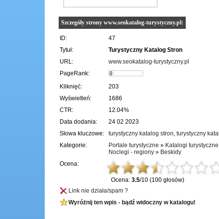
Szczegóły strony www.seokatalog-turystyczny.pl:
ID:
47
Tytuł:
Turystyczny Katalog Stron
URL:
www.seokatalog-turystyczny.pl
PageRank:
Kliknięć:
203
Wyświetleń:
1686
CTR:
12.04%
Data dodania:
24 02 2023
Słowa kluczowe:
turystyczny katalog stron
,
turystyczny kata
Kategorie:
Portale turystyczne
»
Katalogi turystyczne
Noclegi - regiony
»
Beskidy
Ocena:
Ocena:
3.5
/10 (100 głosów)
Link nie działa/spam ?
Wyróżnij ten wpis - bądź widoczny w katalogu!