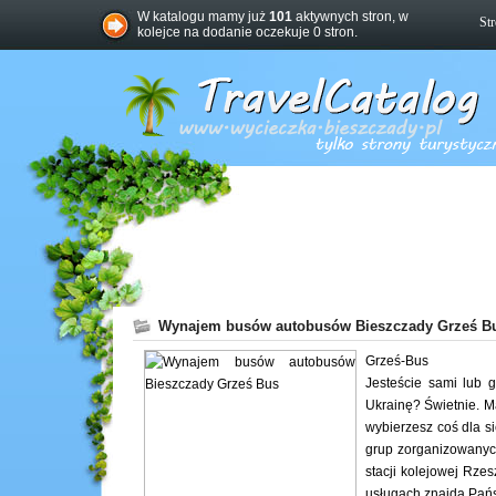
W katalogu mamy już
101
aktywnych stron, w
St
kolejce na dodanie oczekuje 0 stron.
Wynajem busów autobusów Bieszczady Grześ B
Grześ-Bus
Jesteście sami lub
Ukrainę? Świetnie. M
wybierzesz coś dla s
grup zorganizowanych
stacji kolejowej Rze
usługach znajdą Państ