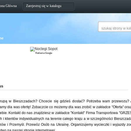
rona Główna
Zarejestruj się w katalogu
Reklama Google
us
 grupą w Bieszczadach? Chcecie się gdzieś dostać? Potrzeba wam przewozu? 
amy dla was ofertę! Zobaczcie co możemy dla was zrobić w zakładce "Oferta" ora
iebie. Kontakt do nas znajdziesz w zakładce "Kontakt" Firma Transportowa "GRZ
 i klientów indywidualnych na terenie całego kraju a w szczególności Bieszczad
szów i Przemyśl. Przewóz Osób na Ukrainę. Organizujemy wycieczki i wyjazdy z
wo na naszej stronie internetowej.