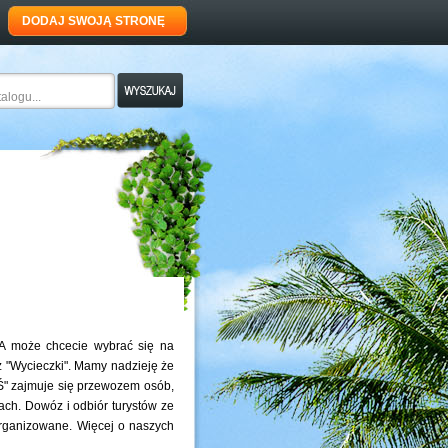
DODAJ SWOJĄ STRONĘ
A może chcecie wybrać się na
z "Wycieczki". Mamy nadzieję że
EŚ" zajmuje się przewozem osób,
ach. Dowóz i odbiór turystów ze
organizowane. Więcej o naszych