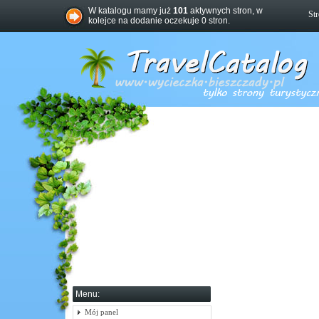
W katalogu mamy już
101
aktywnych stron, w
St
kolejce na dodanie oczekuje 0 stron.
Menu:
Mój panel