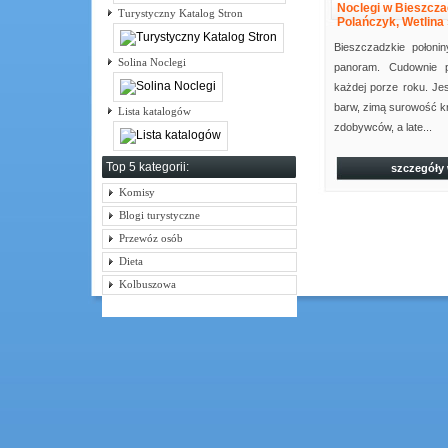
Noclegi w Bieszcza
Turystyczny Katalog Stron
Polańczyk, Wetlina
Bieszczadzkie połoni
Solina Noclegi
panoram. Cudownie p
każdej porze roku. Jes
barw, zimą surowość k
Lista katalogów
zdobywców, a late...
Top 5 kategorii:
szczegóły
Komisy
Blogi turystyczne
Przewóz osób
Dieta
Kolbuszowa