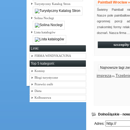
Paintball Wrocław »
Turystyczny Katalog Stron
Świetny Paintball ni
Nasze pole paintballow
Solina Noclegi
ogromnej porcji ad
znakomitej formy rela
Lista katalogów
doznań. Nasza firma ...
szczegóły
Linki:
FIRMA WINDYKACYJNA
Top 5 kategorii:
Najnowsze tagi zw
Komisy
impreza
Trzebni
,
(1)
Blogi turystyczne
Przewóz osób
Dieta
Kolbuszowa
Dolnośląskie - now
Adres: