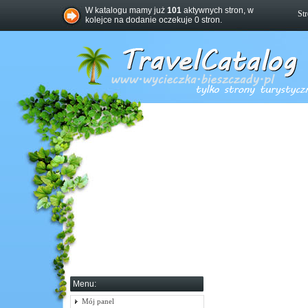
W katalogu mamy już
101
aktywnych stron, w
St
kolejce na dodanie oczekuje 0 stron.
Menu:
Mój panel